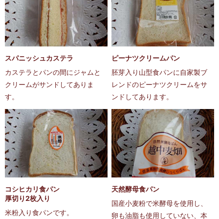
スパニッシュカステラ
ピーナツクリームパン
カステラとパンの間にジャムと
胚芽入り山型食パンに自家製ブ
クリームがサンドしてありま
レンドのピーナツクリームをサ
す。
ンドしてあります。
コシヒカリ食パン
天然酵母食パン
厚切り2枚入り
国産小麦粉で米酵母を使用し、
米粉入り食パンです。
卵も油脂も使用していない、本