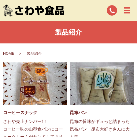
製品紹介
HOME
製品紹介
コーヒースナック
昆布パン
さわや売上ナンバー1！
昆布の旨味がギュっと詰まった
コーヒー味の山型食パンにコー
昆布パン！昆布大好きさんに大
ヒークリームがサンドしてあり
人気。