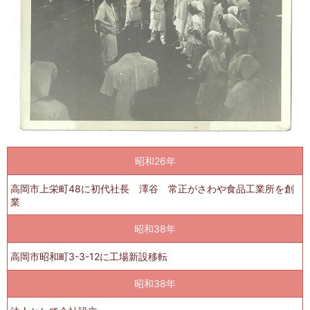
昭和26年
高岡市上栄町48に初代社長 澤谷 常正がさわや食品工業所を創
業
昭和38年
高岡市昭和町3-3-12に工場新設移転
昭和38年